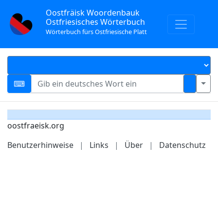
Oostfräisk Woordenbauk
Ostfriesisches Wörterbuch
Wörterbuch fürs Ostfriesische Platt
oostfraeisk.org
Benutzerhinweise
|
Links
|
Über
|
Datenschutz