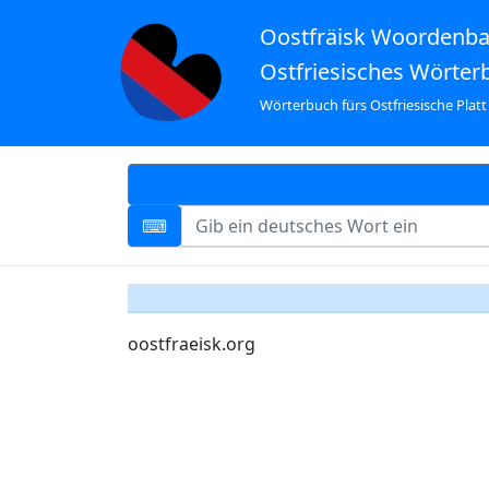
Oostfräisk Woordenb
Ostfriesisches Wörter
Wörterbuch fürs Ostfriesische Platt
oostfraeisk.org