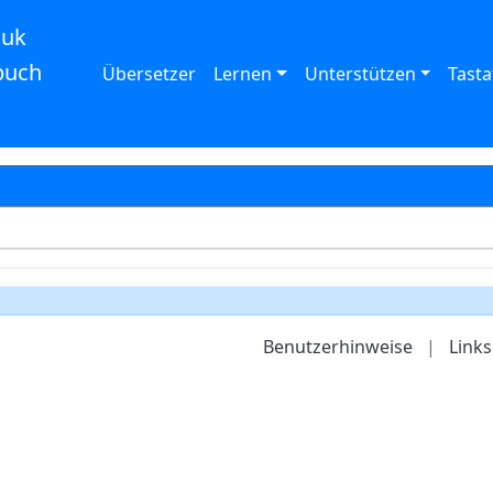
auk
buch
Übersetzer
Lernen
Unterstützen
Tasta
Benutzerhinweise
|
Links