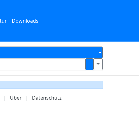
tur
Downloads
|
Über
|
Datenschutz