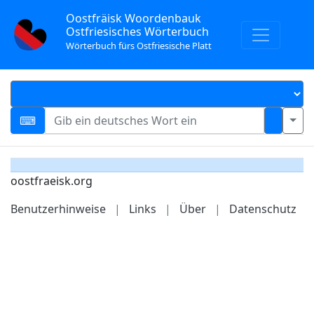
Oostfräisk Woordenbauk
Ostfriesisches Wörterbuch
Wörterbuch fürs Ostfriesische Platt
oostfraeisk.org
Benutzerhinweise
|
Links
|
Über
|
Datenschutz