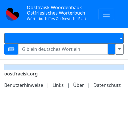
Oostfräisk Woordenbauk
Ostfriesisches Wörterbuch
Wörterbuch fürs Ostfriesische Platt
oostfraeisk.org
Benutzerhinweise
|
Links
|
Über
|
Datenschutz