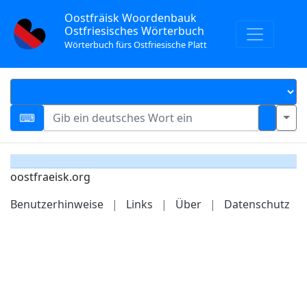
Oostfräisk Woordenbauk
Ostfriesisches Wörterbuch
Wörterbuch fürs Ostfriesische Platt
oostfraeisk.org
Benutzerhinweise
|
Links
|
Über
|
Datenschutz