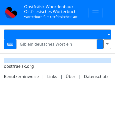
Oostfräisk Woordenbauk
Ostfriesisches Wörterbuch
Wörterbuch fürs Ostfriesische Platt
oostfraeisk.org
Benutzerhinweise
|
Links
|
Über
|
Datenschutz