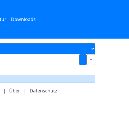
tur
Downloads
|
Über
|
Datenschutz