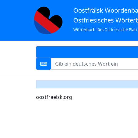
Oostfräisk Woordenb
Ostfriesisches Wörter
Wörterbuch fürs Ostfriesische Platt
oostfraeisk.org