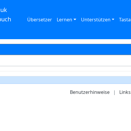
auk
buch
Übersetzer
Lernen
Unterstützen
Tasta
Benutzerhinweise
|
Links