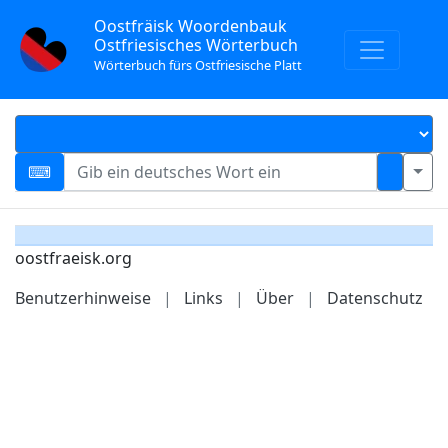
Oostfräisk Woordenbauk
Ostfriesisches Wörterbuch
Wörterbuch fürs Ostfriesische Platt
oostfraeisk.org
Benutzerhinweise
|
Links
|
Über
|
Datenschutz