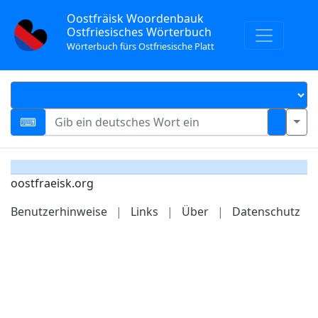
Oostfräisk Woordenbauk
Ostfriesisches Wörterbuch
Wörterbuch fürs Ostfriesische Platt
oostfraeisk.org
Benutzerhinweise
|
Links
|
Über
|
Datenschutz