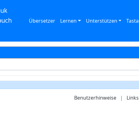
auk
buch
Übersetzer
Lernen
Unterstützen
Tasta
Benutzerhinweise
|
Links