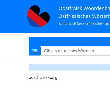
Oostfräisk Woordenb
Ostfriesisches Wörter
Wörterbuch fürs Ostfriesische Platt
oostfraeisk.org