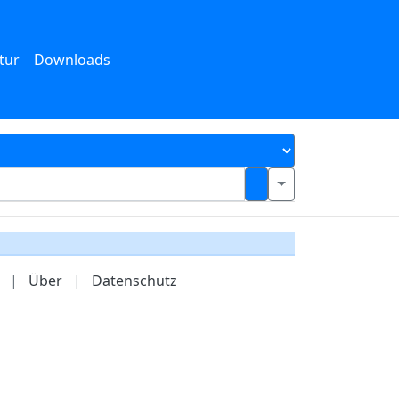
tur
Downloads
|
Über
|
Datenschutz