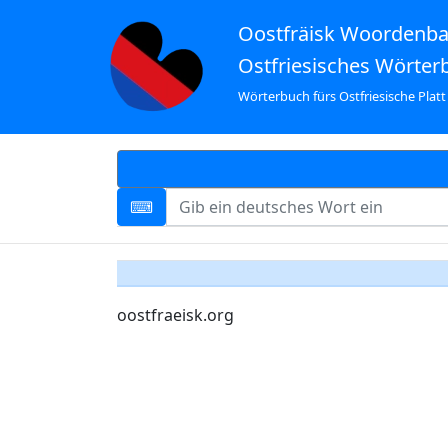
Oostfräisk Woordenb
Ostfriesisches Wörter
Wörterbuch fürs Ostfriesische Platt
oostfraeisk.org