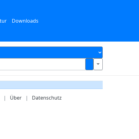
tur
Downloads
|
Über
|
Datenschutz