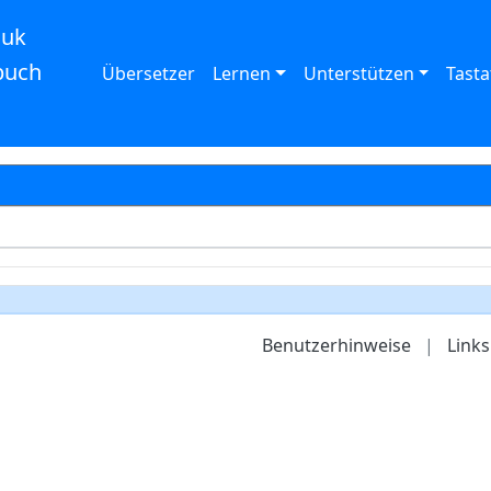
auk
buch
Übersetzer
Lernen
Unterstützen
Tasta
Benutzerhinweise
|
Links