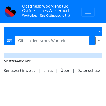
Oostfräisk Woordenbauk
Ostfriesisches Wörterbuch
Wörterbuch fürs Ostfriesische Platt
oostfraeisk.org
Benutzerhinweise
|
Links
|
Über
|
Datenschutz