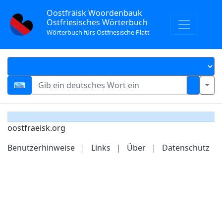
Oostfräisk Woordenbauk
Ostfriesisches Wörterbuch
Wörterbuch fürs Ostfriesische Platt
oostfraeisk.org
Benutzerhinweise
|
Links
|
Über
|
Datenschutz