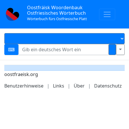
Oostfräisk Woordenbauk
Ostfriesisches Wörterbuch
Wörterbuch fürs Ostfriesische Platt
oostfraeisk.org
Benutzerhinweise
|
Links
|
Über
|
Datenschutz