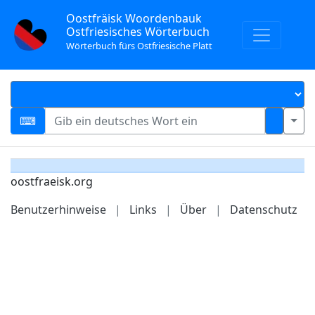
Oostfräisk Woordenbauk
Ostfriesisches Wörterbuch
Wörterbuch fürs Ostfriesische Platt
oostfraeisk.org
Benutzerhinweise
|
Links
|
Über
|
Datenschutz