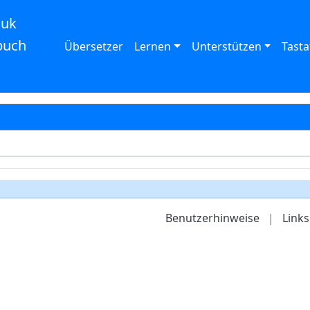
auk
buch
Übersetzer
Lernen
Unterstützen
Tasta
Benutzerhinweise
|
Links