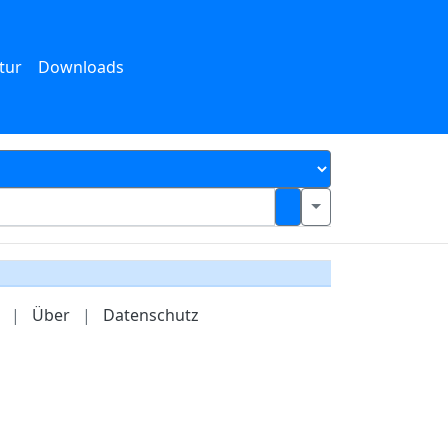
tur
Downloads
|
Über
|
Datenschutz