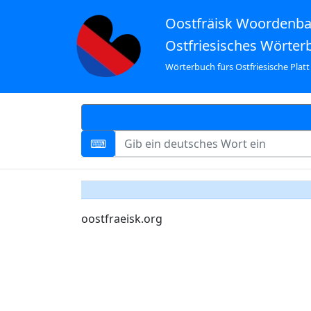
Oostfräisk Woordenb
Ostfriesisches Wörter
Wörterbuch fürs Ostfriesische Platt
oostfraeisk.org