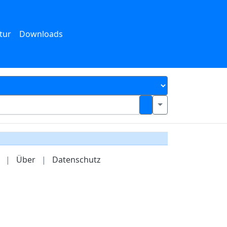
tur
Downloads
|
Über
|
Datenschutz