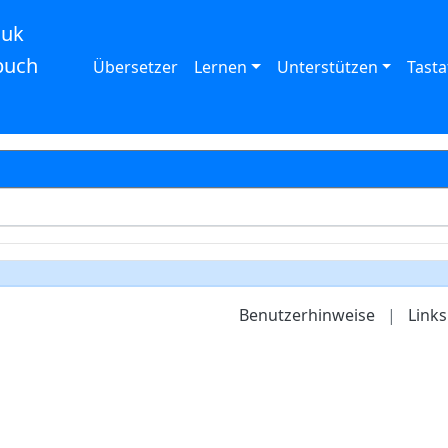
auk
buch
Übersetzer
Lernen
Unterstützen
Tasta
Benutzerhinweise
|
Links