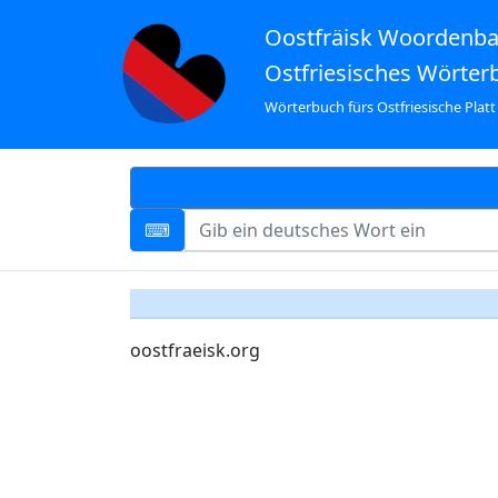
Oostfräisk Woordenb
Ostfriesisches Wörter
Wörterbuch fürs Ostfriesische Platt
oostfraeisk.org