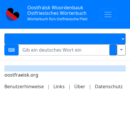
Oostfräisk Woordenbauk
Ostfriesisches Wörterbuch
Wörterbuch fürs Ostfriesische Platt
oostfraeisk.org
Benutzerhinweise
|
Links
|
Über
|
Datenschutz