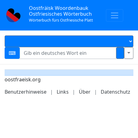
Oostfräisk Woordenbauk
Ostfriesisches Wörterbuch
Wörterbuch fürs Ostfriesische Platt
oostfraeisk.org
Benutzerhinweise
|
Links
|
Über
|
Datenschutz