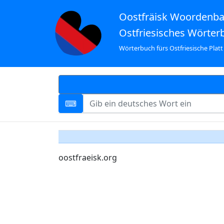
Oostfräisk Woordenb
Ostfriesisches Wörter
Wörterbuch fürs Ostfriesische Platt
oostfraeisk.org