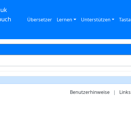
auk
buch
Übersetzer
Lernen
Unterstützen
Tasta
Benutzerhinweise
|
Links