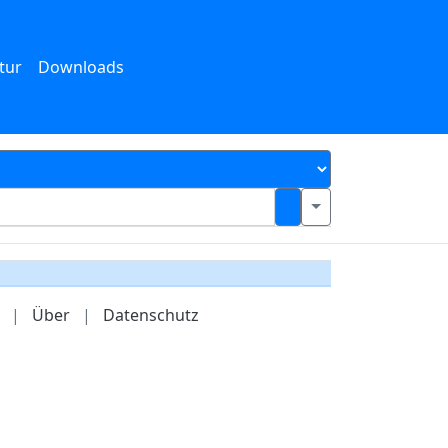
tur
Downloads
|
Über
|
Datenschutz