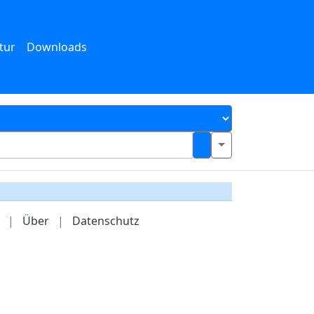
tur
Downloads
|
Über
|
Datenschutz