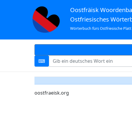
Oostfräisk Woordenb
Ostfriesisches Wörter
Wörterbuch fürs Ostfriesische Platt
oostfraeisk.org