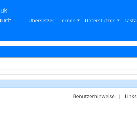
auk
buch
Übersetzer
Lernen
Unterstützen
Tasta
Benutzerhinweise
|
Links