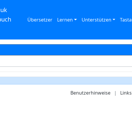
auk
buch
Übersetzer
Lernen
Unterstützen
Tasta
Benutzerhinweise
|
Links