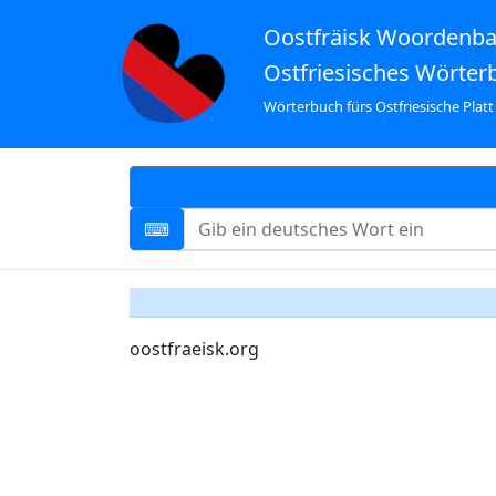
Oostfräisk Woordenb
Ostfriesisches Wörter
Wörterbuch fürs Ostfriesische Platt
oostfraeisk.org