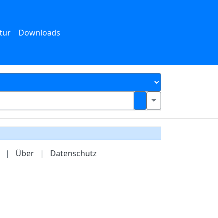
tur
Downloads
|
Über
|
Datenschutz