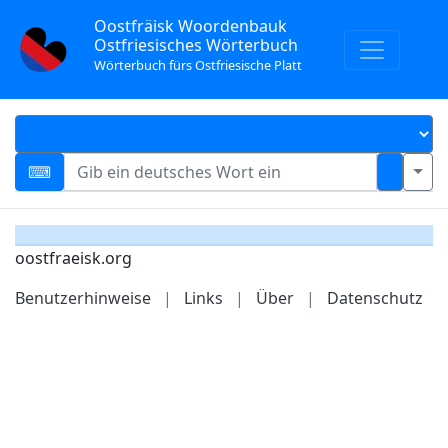
Oostfräisk Woordenbauk
Ostfriesisches Wörterbuch
Wörterbuch fürs Ostfriesische Platt
oostfraeisk.org
Benutzerhinweise
|
Links
|
Über
|
Datenschutz