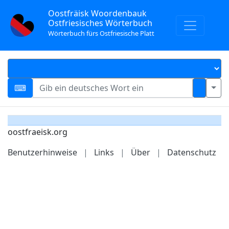
Oostfräisk Woordenbauk
Ostfriesisches Wörterbuch
Wörterbuch fürs Ostfriesische Platt
oostfraeisk.org
Benutzerhinweise
|
Links
|
Über
|
Datenschutz