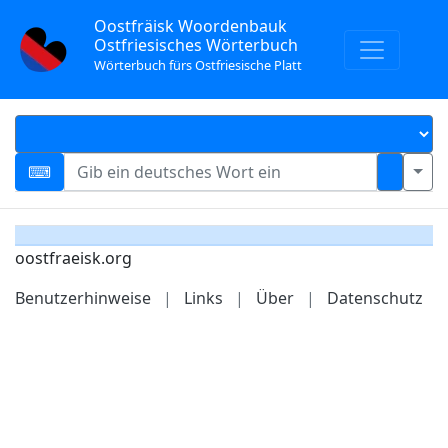
Oostfräisk Woordenbauk
Ostfriesisches Wörterbuch
Wörterbuch fürs Ostfriesische Platt
oostfraeisk.org
Benutzerhinweise
|
Links
|
Über
|
Datenschutz