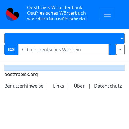
Oostfräisk Woordenbauk
Ostfriesisches Wörterbuch
Wörterbuch fürs Ostfriesische Platt
oostfraeisk.org
Benutzerhinweise
|
Links
|
Über
|
Datenschutz