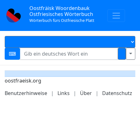
Oostfräisk Woordenbauk
Ostfriesisches Wörterbuch
Wörterbuch fürs Ostfriesische Platt
oostfraeisk.org
Benutzerhinweise
|
Links
|
Über
|
Datenschutz