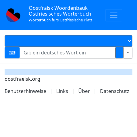
Oostfräisk Woordenbauk
Ostfriesisches Wörterbuch
Wörterbuch fürs Ostfriesische Platt
oostfraeisk.org
Benutzerhinweise
|
Links
|
Über
|
Datenschutz