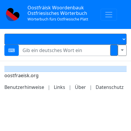
Oostfräisk Woordenbauk
Ostfriesisches Wörterbuch
Wörterbuch fürs Ostfriesische Platt
oostfraeisk.org
Benutzerhinweise
|
Links
|
Über
|
Datenschutz