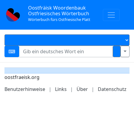
Oostfräisk Woordenbauk
Ostfriesisches Wörterbuch
Wörterbuch fürs Ostfriesische Platt
oostfraeisk.org
Benutzerhinweise
|
Links
|
Über
|
Datenschutz