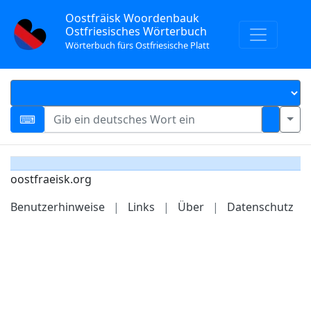
Oostfräisk Woordenbauk
Ostfriesisches Wörterbuch
Wörterbuch fürs Ostfriesische Platt
oostfraeisk.org
Benutzerhinweise
|
Links
|
Über
|
Datenschutz