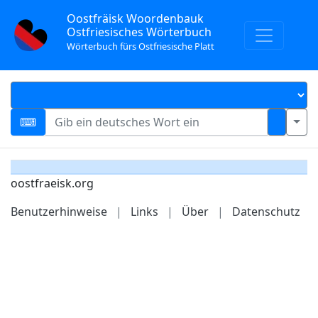
Oostfräisk Woordenbauk
Ostfriesisches Wörterbuch
Wörterbuch fürs Ostfriesische Platt
oostfraeisk.org
Benutzerhinweise
|
Links
|
Über
|
Datenschutz