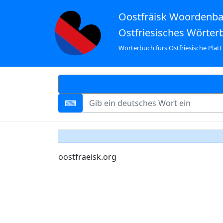
Oostfräisk Woordenb
Ostfriesisches Wörter
Wörterbuch fürs Ostfriesische Platt
oostfraeisk.org