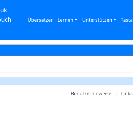
auk
buch
Übersetzer
Lernen
Unterstützen
Tasta
Benutzerhinweise
|
Links