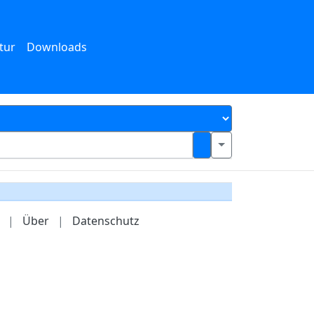
tur
Downloads
|
Über
|
Datenschutz