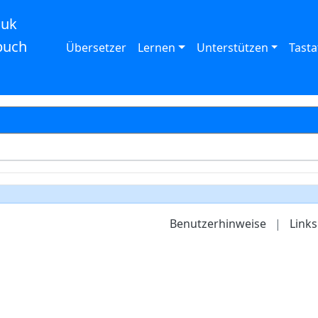
auk
buch
Übersetzer
Lernen
Unterstützen
Tasta
Benutzerhinweise
|
Links