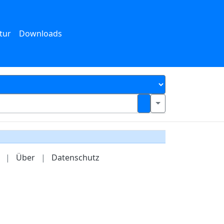
tur
Downloads
|
Über
|
Datenschutz