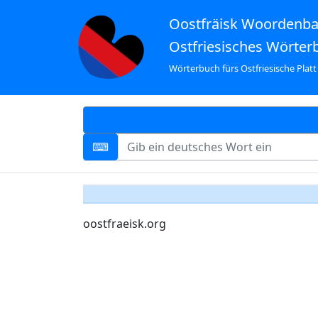
Oostfräisk Woordenb
Ostfriesisches Wörter
Wörterbuch fürs Ostfriesische Platt
oostfraeisk.org