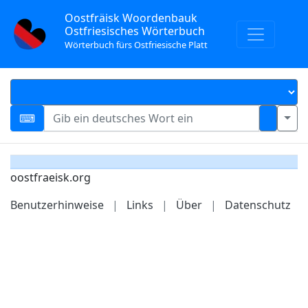
Oostfräisk Woordenbauk
Ostfriesisches Wörterbuch
Wörterbuch fürs Ostfriesische Platt
oostfraeisk.org
Benutzerhinweise
|
Links
|
Über
|
Datenschutz