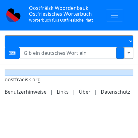
Oostfräisk Woordenbauk
Ostfriesisches Wörterbuch
Wörterbuch fürs Ostfriesische Platt
oostfraeisk.org
Benutzerhinweise
|
Links
|
Über
|
Datenschutz