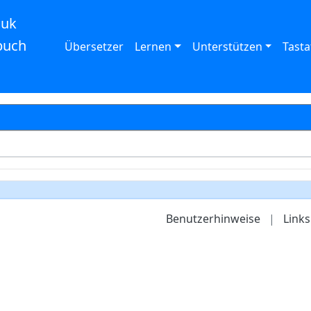
auk
buch
Übersetzer
Lernen
Unterstützen
Tasta
Benutzerhinweise
|
Links