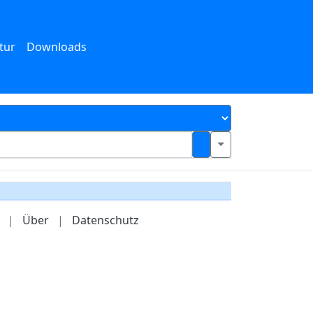
tur
Downloads
|
Über
|
Datenschutz