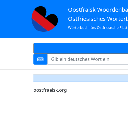
Oostfräisk Woordenb
Ostfriesisches Wörter
Wörterbuch fürs Ostfriesische Platt
oostfraeisk.org