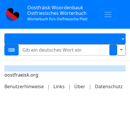
Oostfräisk Woordenbauk
Ostfriesisches Wörterbuch
Wörterbuch fürs Ostfriesische Platt
oostfraeisk.org
Benutzerhinweise
|
Links
|
Über
|
Datenschutz