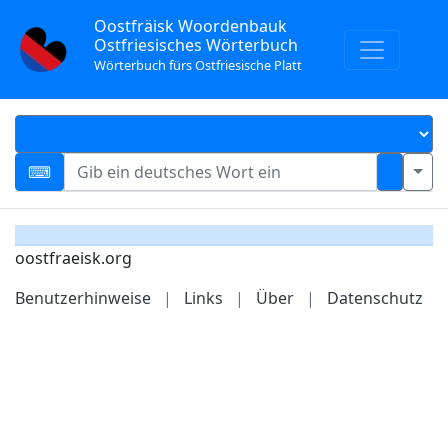
Oostfräisk Woordenbauk
Ostfriesisches Wörterbuch
Wörterbuch fürs Ostfriesische Platt
oostfraeisk.org
Benutzerhinweise
|
Links
|
Über
|
Datenschutz