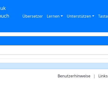
auk
buch
Übersetzer
Lernen
Unterstützen
Tasta
Benutzerhinweise
|
Links