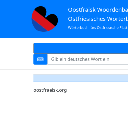
Oostfräisk Woordenb
Ostfriesisches Wörter
Wörterbuch fürs Ostfriesische Platt
oostfraeisk.org