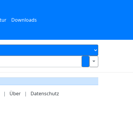
tur
Downloads
|
Über
|
Datenschutz