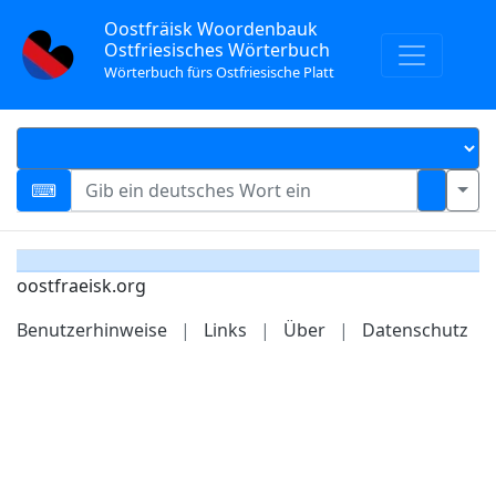
Oostfräisk Woordenbauk
Ostfriesisches Wörterbuch
Wörterbuch fürs Ostfriesische Platt
oostfraeisk.org
Benutzerhinweise
|
Links
|
Über
|
Datenschutz