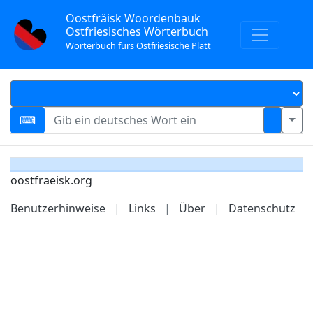
Oostfräisk Woordenbauk
Ostfriesisches Wörterbuch
Wörterbuch fürs Ostfriesische Platt
oostfraeisk.org
Benutzerhinweise
|
Links
|
Über
|
Datenschutz