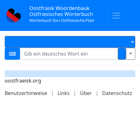
Oostfräisk Woordenbauk
Ostfriesisches Wörterbuch
Wörterbuch fürs Ostfriesische Platt
oostfraeisk.org
Benutzerhinweise
|
Links
|
Über
|
Datenschutz