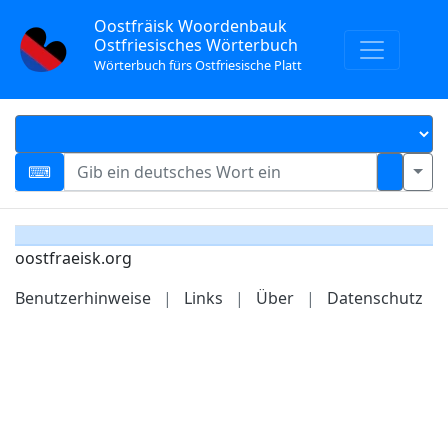
Oostfräisk Woordenbauk
Ostfriesisches Wörterbuch
Wörterbuch fürs Ostfriesische Platt
oostfraeisk.org
Benutzerhinweise
|
Links
|
Über
|
Datenschutz