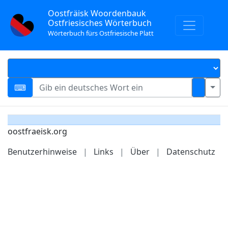
Oostfräisk Woordenbauk
Ostfriesisches Wörterbuch
Wörterbuch fürs Ostfriesische Platt
oostfraeisk.org
Benutzerhinweise
|
Links
|
Über
|
Datenschutz