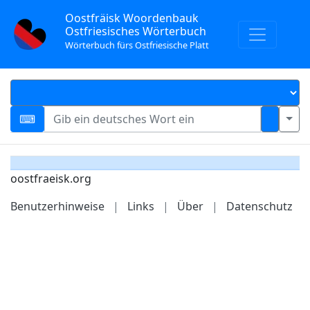
Oostfräisk Woordenbauk
Ostfriesisches Wörterbuch
Wörterbuch fürs Ostfriesische Platt
oostfraeisk.org
Benutzerhinweise
|
Links
|
Über
|
Datenschutz