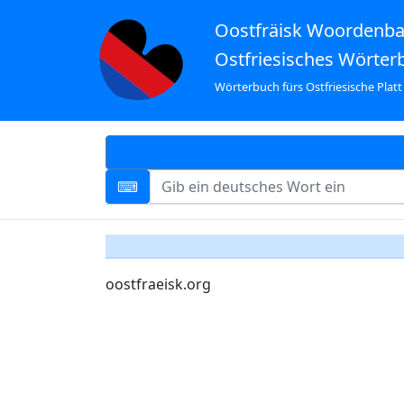
Oostfräisk Woordenb
Ostfriesisches Wörter
Wörterbuch fürs Ostfriesische Platt
oostfraeisk.org