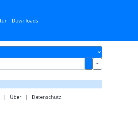
tur
Downloads
|
Über
|
Datenschutz