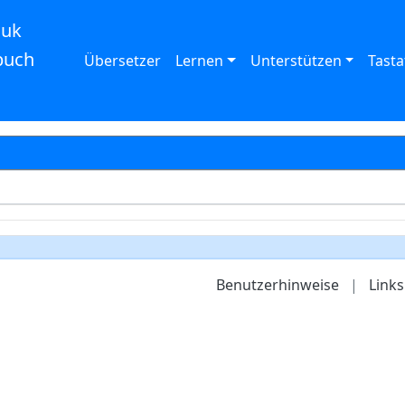
auk
buch
Übersetzer
Lernen
Unterstützen
Tasta
Benutzerhinweise
|
Links