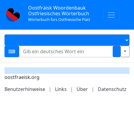
Oostfräisk Woordenbauk
Ostfriesisches Wörterbuch
Wörterbuch fürs Ostfriesische Platt
oostfraeisk.org
Benutzerhinweise
|
Links
|
Über
|
Datenschutz