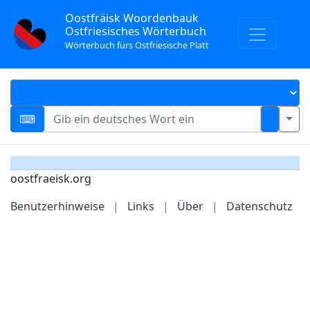
Oostfräisk Woordenbauk
Ostfriesisches Wörterbuch
Wörterbuch fürs Ostfriesische Platt
oostfraeisk.org
Benutzerhinweise
|
Links
|
Über
|
Datenschutz