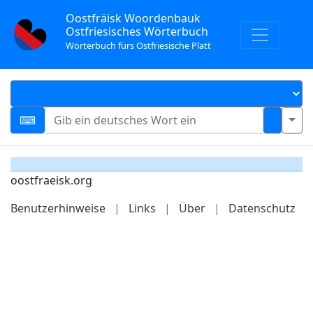
Oostfräisk Woordenbauk
Ostfriesisches Wörterbuch
Wörterbuch fürs Ostfriesische Platt
oostfraeisk.org
Benutzerhinweise
|
Links
|
Über
|
Datenschutz